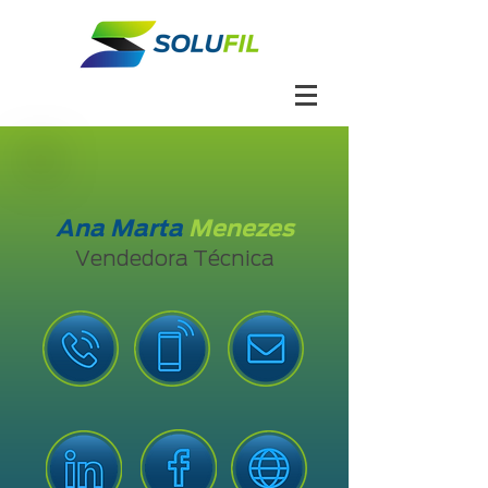
Ana Marta
Menezes
Vendedora Técnica