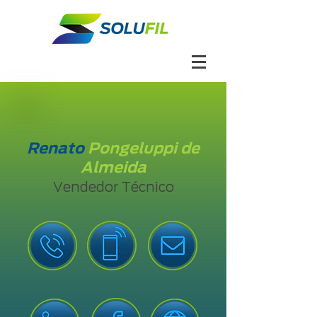
Renato
Pongeluppi de
Almeida
Vendedor Técnico