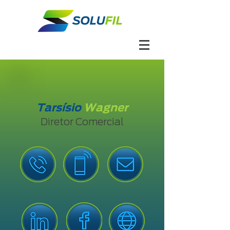
Tarsísio
Wagner
Diretor Comercial