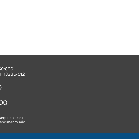
850/890
P 13285-512
0
00
segunda a sexta-
atendimento não