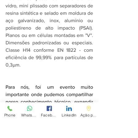
vidro, mini plissado com separadores de 
resina sintética e selado em moldura de 
aço galvanizado, inox, alumínio ou 
poliestireno de alto impacto (PSAI). 
Planos ou em células montadas em "V". 
Dimensões padronizadas ou especiais. 
Classe H14 conforme EN 1822 - com 
eficiência de 99,99% para partículas de 
0,3µm.
Para nós, foi um evento muito 
importante onde pudemos compartilhar 
nosso conhecimento técnico, expandir 
nossa marca, apresentar nossos 
Phone
WhatsApp
Facebook
LinkedIn
Ação personalizada
produtos para o segmento e estabelecer 
novas parcerias comerciais, além de 
reencontrar clientes e amigos.