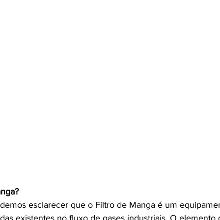
anga? 
demos esclarecer que o Filtro de Manga é um equipamento
lidas existentes no fluxo de gases industriais. O elemento d