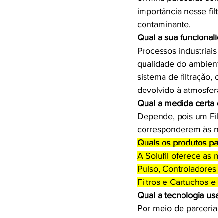
importância nesse fi
contaminante. 
Qual a sua funcional
Processos industriai
qualidade do ambiente
sistema de filtração, 
devolvido à atmosfer
Qual a medida certa 
Depende, pois um Fil
corresponderem às ne
Quais os produtos pa
A Solufil oferece as 
Pulso, Controladores
Filtros e Cartuchos e
Qual a tecnologia us
Por meio de parceria 