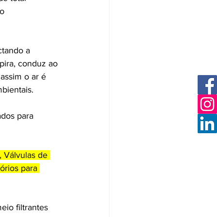
o 
ctando a 
spira, conduz ao 
 assim o ar é 
bientais.
ados para 
, Válvulas de 
órios para 
io filtrantes 