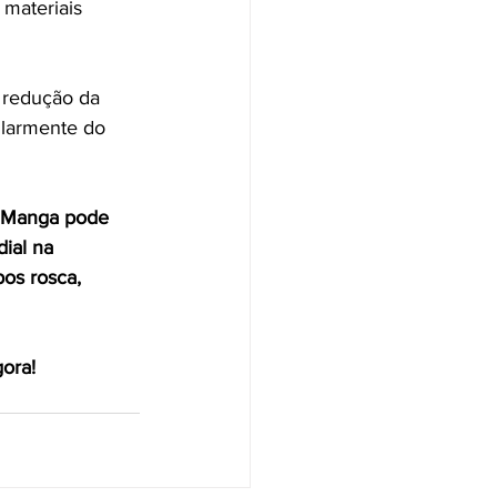
 materiais 
 redução da 
ularmente do 
e Manga pode 
ial na 
os rosca, 
ora!