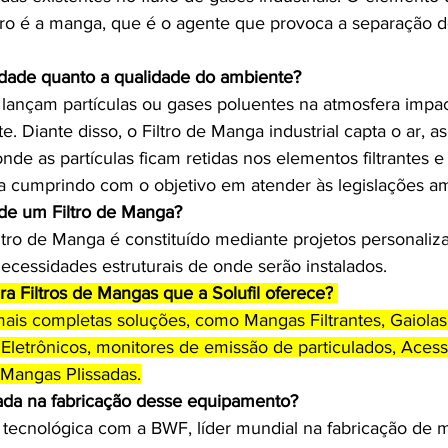
ltro é a manga, que é o agente que provoca a separação d
idade quanto a qualidade do ambiente?  
s lançam partículas ou gases poluentes na atmosfera impa
. Diante disso, o Filtro de Manga industrial capta o ar, a
onde as partículas ficam retidas nos elementos filtrantes e
a cumprindo com o objetivo em atender às legislações am
de um Filtro de Manga? 
tro de Manga é constituído mediante projetos personaliz
cessidades estruturais de onde serão instalados.
ra Filtros de Mangas que a Solufil oferece?
mais completas soluções, como Mangas Filtrantes, Gaiolas
 Eletrônicos, monitores de emissão de particulados, Acess
 Mangas Plissadas.
ada na fabricação desse equipamento? 
tecnológica com a BWF, líder mundial na fabricação de me